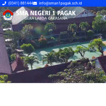
(0341) 881444
info@sman1pagak.sch.id